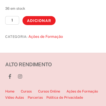
36 em stock
Quantidade
A
ADICIONAR
de
l
Treino
t
Ações de Formação
CATEGORIA:
de
e
Guarda-
r
Redes:
n
Ações
a
técnicas
t
ALTO RENDIMENTO
ofensivas
i
e
v
defensivas
e
(Porto)
:
Home
Cursos
Cursos Online
Ações de Formação
Vídeo Aulas
Parcerias
Política de Privacidade