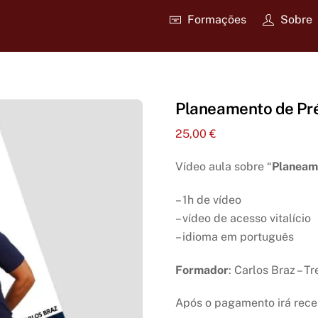
Formações
Sobre
Planeamento de Pr
25,00
€
Vídeo aula sobre “
Planeam
– 1h de vídeo
– vídeo de acesso vitalício
– idioma em português
Formador
: Carlos Braz – T
Após o pagamento irá receb