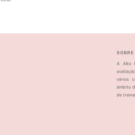
SOBRE
A Alto 
avaliaçã
vários 
âmbito d
de treina