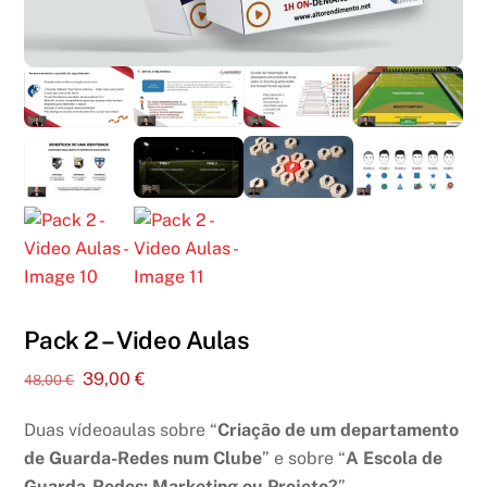
Pack 2 – Video Aulas
O
O
39,00
€
48,00
€
preço
preço
Duas vídeoaulas sobre “
Criação de um departamento
original
atual
era:
é:
de Guarda-Redes num Clube
” e sobre “
A Escola de
48,00 €.
39,00 €.
Guarda-Redes: Marketing ou Projeto?
”