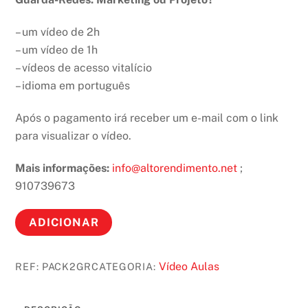
– um vídeo de 2h
– um vídeo de 1h
– vídeos de acesso vitalício
– idioma em português
Após o pagamento irá receber um e-mail com o link
para visualizar o vídeo.
Mais informações:
info@altorendimento.net
;
910739673
Quantidade
A
ADICIONAR
de
l
Pack
t
Vídeo Aulas
REF:
PACK2GR
CATEGORIA:
2
e
-
r
Video
n