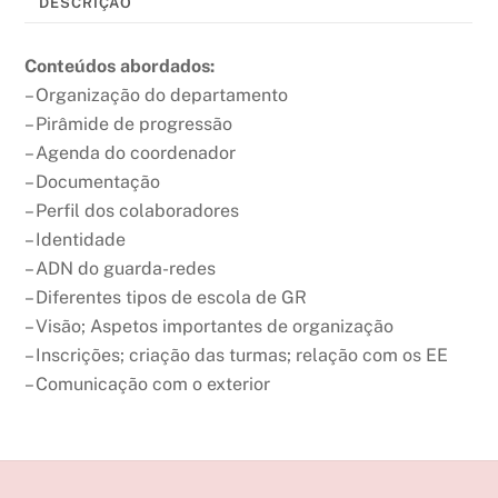
DESCRIÇÃO
Aulas
a
t
Conteúdos abordados:
i
– Organização do departamento
v
– Pirâmide de progressão
e
– Agenda do coordenador
:
– Documentação
– Perfil dos colaboradores
– Identidade
– ADN do guarda-redes
– Diferentes tipos de escola de GR
– Visão; Aspetos importantes de organização
– Inscrições; criação das turmas; relação com os EE
– Comunicação com o exterior