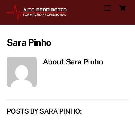
Skip
C
Menu
to
content
Sara Pinho
About
Sara Pinho
POSTS BY SARA PINHO: